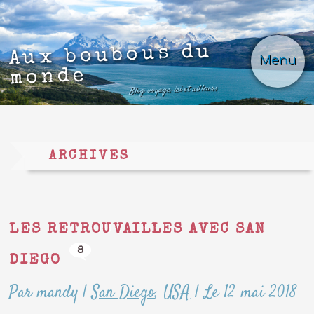
Aux boubous du
Menu
monde
Blog voyage, ici et ailleurs
ARCHIVES
LES RETROUVAILLES AVEC SAN
8
DIEGO
Par mandy
|
San Diego
,
USA
|
Le 12 mai 2018