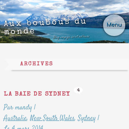
Aux boubous du
Menu
monde
Blog voyage, ici et ailleurs
ARCHIVES
4
LA BAIE DE SYDNEY
Par mandy
|
Australie
,
New South Wales
,
Sydney
|
Le 4 mars 2014