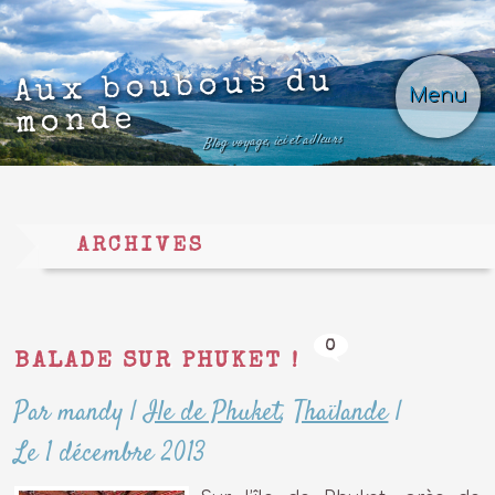
Aux boubous du
Menu
monde
Blog voyage, ici et ailleurs
ARCHIVES
0
BALADE SUR PHUKET !
Par mandy
|
Ile de Phuket
,
Thaïlande
|
Le 1 décembre 2013