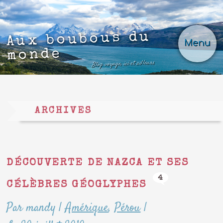
Aux boubous du
Menu
monde
Blog voyage, ici et ailleurs
ARCHIVES
DÉCOUVERTE DE NAZCA ET SES
4
CÉLÈBRES GÉOGLYPHES
Par mandy
|
Amérique
,
Pérou
|