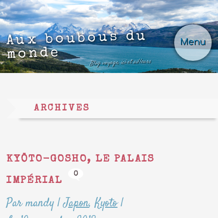
Aux boubous du
Menu
monde
Blog voyage, ici et ailleurs
ARCHIVES
KYŌTO-GOSHO, LE PALAIS
0
IMPÉRIAL
Par mandy
|
Japon
,
Kyoto
|