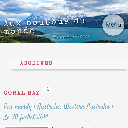
Aux boubous du
Menu
monde
Blog voyage, ici et ailleurs
ARCHIVES
1
CORAL BAY
Par mandy
|
Australie
,
Western Australia
|
Le 30 juillet 2014