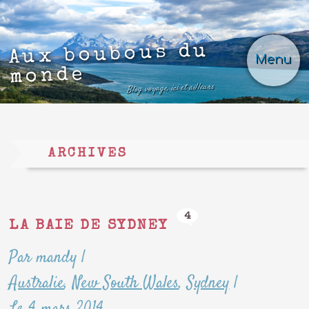
Aux boubous du
Menu
monde
Blog voyage, ici et ailleurs
ARCHIVES
4
LA BAIE DE SYDNEY
Par mandy
|
Australie
,
New South Wales
,
Sydney
|
Le 4 mars 2014