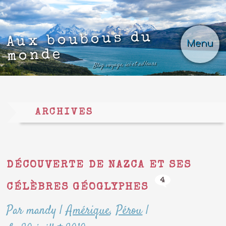
Aux boubous du
Menu
monde
Blog voyage, ici et ailleurs
ARCHIVES
DÉCOUVERTE DE NAZCA ET SES
4
CÉLÈBRES GÉOGLYPHES
Par mandy
|
Amérique
,
Pérou
|