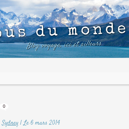
ous du monde
Blog voyage, ici et ailleurs
0
,
Sydney
|
Le 6 mars 2014