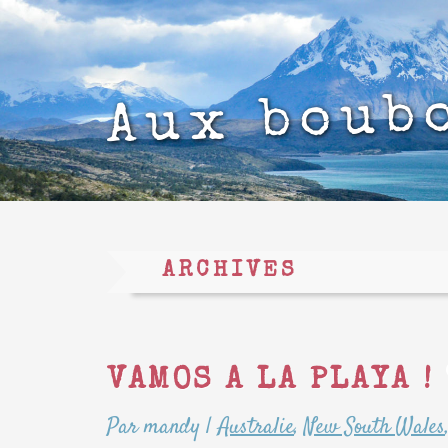
Aux boub
ARCHIVES
VAMOS A LA PLAYA !
Par mandy
|
Australie
,
New South Wales