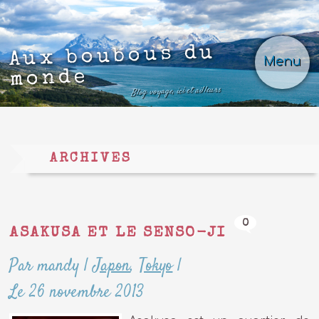
Aux boubous du
Menu
monde
Blog voyage, ici et ailleurs
ARCHIVES
0
ASAKUSA ET LE SENSO-JI
Par mandy
|
Japon
,
Tokyo
|
Le 26 novembre 2013