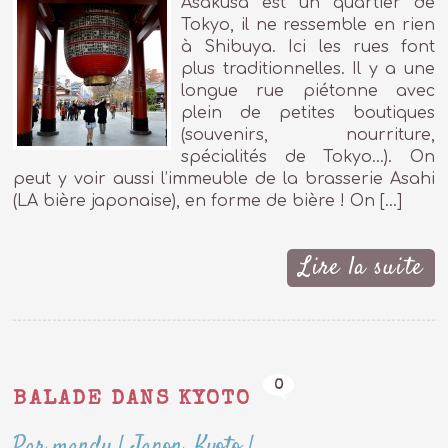
Asakusa est un quartier de
Tokyo, il ne ressemble en rien
à Shibuya. Ici les rues font
plus traditionnelles. Il y a une
longue rue piétonne avec
plein de petites boutiques
(souvenirs, nourriture,
spécialités de Tokyo…). On
peut y voir aussi l’immeuble de la brasserie Asahi
(LA bière japonaise), en forme de bière ! On […]
Lire la suite
0
BALADE DANS KYOTO
Par mandy
|
Japon
,
Kyoto
|