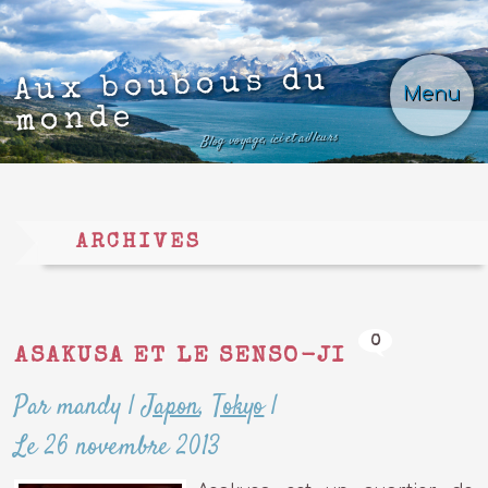
Aux boubous du
Menu
monde
Blog voyage, ici et ailleurs
ARCHIVES
0
ASAKUSA ET LE SENSO-JI
Par mandy
|
Japon
,
Tokyo
|
Le 26 novembre 2013