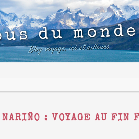
ous du monde
Blog voyage, ici et ailleurs
 NARIÑO : VOYAGE AU FIN 