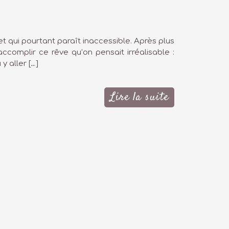
et qui pourtant paraît inaccessible. Après plus
omplir ce rêve qu’on pensait irréalisable :
y aller […]
Lire la suite