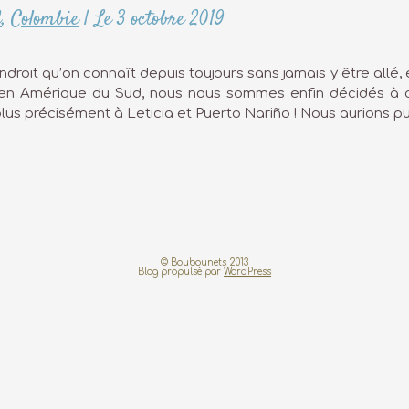
d
,
Colombie
|
Le 3 octobre 2019
droit qu’on connaît depuis toujours sans jamais y être allé, 
n Amérique du Sud, nous nous sommes enfin décidés à acc
lus précisément à Leticia et Puerto Nariño ! Nous aurions pu 
© Boubounets 2013
Blog propulsé par
WordPress